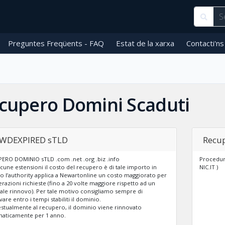
Preguntes Freqüents - FAQ
Estat de la xarxa
Contacti'ns
cupero Domini Scaduti
WDEXPIRED sTLD
Recup
ERO DOMINIO sTLD .com .net .org .biz .info
Procedura
lcune estensioni il costo del recupero è di tale importo in
NIC.IT )
o l’authority applica a Newartonline un costo maggiorato per
erazioni richieste (fino a 20 volte maggiore rispetto ad un
le rinnovo). Per tale motivo consigliamo sempre di
are entro i tempi stabiliti il dominio.
stualmente al recupero, il dominio viene rinnovato
aticamente per 1 anno.