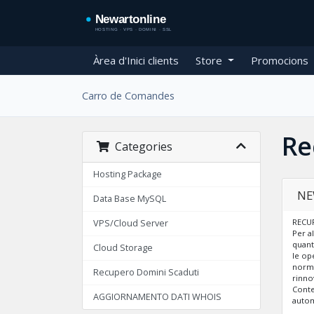
Àrea d'Inici clients
Store
Promocions
Carro de Comandes
Re
Categories
Hosting Package
NE
Data Base MySQL
RECUP
VPS/Cloud Server
Per a
quant
Cloud Storage
le op
norma
Recupero Domini Scaduti
rinnov
Conte
AGGIORNAMENTO DATI WHOIS
autom