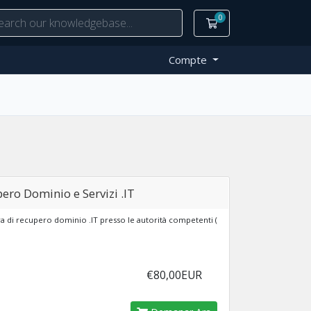
0
Carro de Comandes
Compte
ero Dominio e Servizi .IT
 di recupero dominio .IT presso le autorità competenti (
€80,00EUR