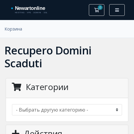
0
Корзина
Корзина
Recupero Domini
Scaduti
Категории
Действия